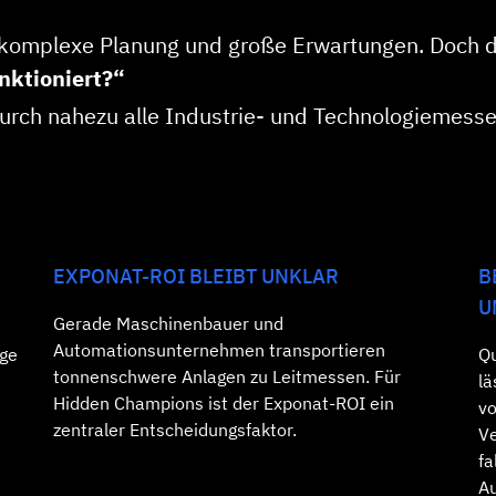
omplexe Planung und große Erwartungen. Doch di
nktioniert?“
urch nahezu alle Industrie‑ und Technologiemesse
EXPONAT-ROI BLEIBT UNKLAR
B
U
Gerade Maschinenbauer und
Automationsunternehmen transportieren
ege
Qu
tonnenschwere Anlagen zu Leitmessen. Für
lä
Hidden Champions ist der Exponat‑ROI ein
vo
zentraler Entscheidungsfaktor.
Ve
fa
Au