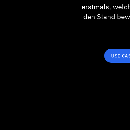
erstmals, welc
den Stand bewe
USE CA