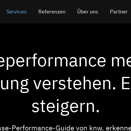
Services
Referenzen
Über uns
Partner
eperformance me
ung verstehen. E
steigern.
se‑Performance‑Guide von knw. erkenne